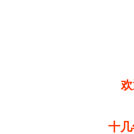
永鑫
董事长致辞
废旧钢丝绳
废旧钢丝绳展示
|
|
|
欢迎
十几